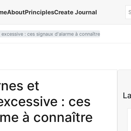
me
About
Principles
Create Journal
Se
 excessive : ces signaux d'alarme à connaître
nes et
La
excessive : ces
rme à connaître