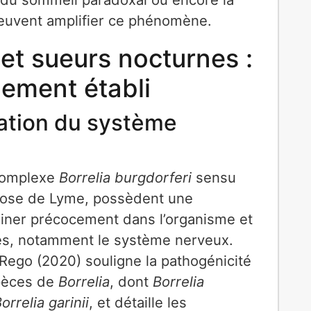
peuvent amplifier ce phénomène.
et sueurs nocturnes :
quement établi
lation du système
 complexe
Borrelia burgdorferi
sensu
liose de Lyme, possèdent une
iner précocement dans l’organisme et
giés, notamment le système nerveux.
Rego (2020) souligne la pathogénicité
spèces de
Borrelia
, dont
Borrelia
orrelia garinii
, et détaille les