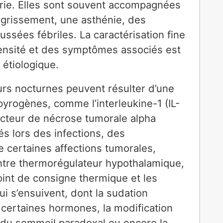
rie. Elles sont souvent accompagnées
aigrissement, une asthénie, des
ussées fébriles. La caractérisation fine
ntensité et des symptômes associés est
 étiologique.
urs nocturnes peuvent résulter d’une
yrogènes, comme l’interleukine-1 (IL-
e facteur de nécrose tumorale alpha
s lors des infections, des
 certaines affections tumorales,
ntre thermorégulateur hypothalamique,
int de consigne thermique et les
 s’ensuivent, dont la sudation
 certaines hormones, la modification
du sommeil paradoxal ou encore la