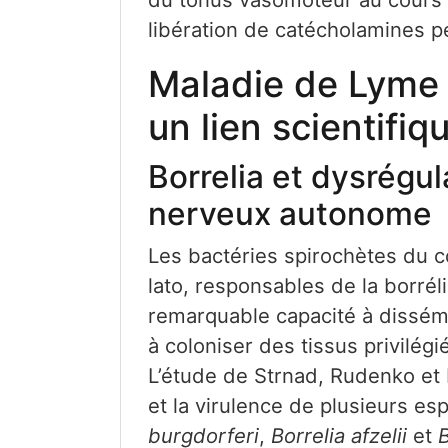
libération de catécholamines 
Maladie de Lyme 
un lien scientifi
Borrelia et dysrégu
nerveux autonome
Les bactéries spirochètes du
lato, responsables de la borré
remarquable capacité à dissém
à coloniser des tissus privilé
L’étude de Strnad, Rudenko et 
et la virulence de plusieurs e
burgdorferi
,
Borrelia afzelii
et
B