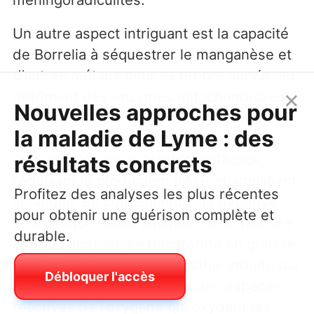
Un autre aspect intriguant est la capacité
de Borrelia à séquestrer le manganèse et
d’autres métaux pour sa propre survie, au
×
détriment des enzymes mitochondriales
Nouvelles approches pour
de l’hôte. Cette compétition métallique
la maladie de Lyme : des
ralentit la chaîne respiratoire et favorise
résultats concrets
un métabolisme anaérobie inefficace,
réduisant la production d’ATP et amplifiant
Profitez des analyses les plus récentes
la fatigue. En conséquence, la dépense
pour obtenir une guérison complète et
énergétique totale diminue, et le moindre
durable.
apport calorique se transforme en graisse.
En outre, la mitochondriopathie induite par
Débloquer l'accès
l’infection chronique libère des espèces
réactives de l’oxygène qui oxydent les