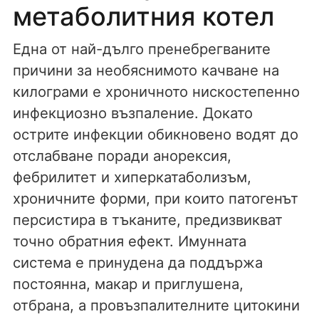
метаболитния котел
Една от най-дълго пренебрегваните
причини за необяснимото качване на
килограми е хроничното нискостепенно
инфекциозно възпаление. Докато
острите инфекции обикновено водят до
отслабване поради анорексия,
фебрилитет и хиперкатаболизъм,
хроничните форми, при които патогенът
персистира в тъканите, предизвикват
точно обратния ефект. Имунната
система е принудена да поддържа
постоянна, макар и приглушена,
отбрана, а провъзпалителните цитокини