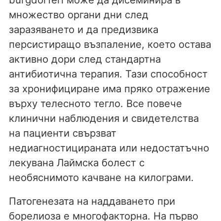
множество органи дни след
заразяването и да предизвика
персистиращо възпаление, което остава
активно дори след стандартна
антибиотична терапия. Тази способност
за хронифициране има пряко отражение
върху телесното тегло. Все повече
клинични наблюдения и свидетелства
на пациенти свързват
недиагностицираната или недостатъчно
лекувана Лаймска болест с
необяснимото качване на килограми.
Патогенезата на наддаването при
борелиоза е многофакторна. На първо