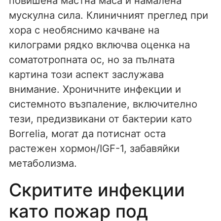
повишена мастна маса и намалена
мускулна сила. Клиничният преглед при
хора с необяснимо качване на
килограми рядко включва оценка на
соматотропната ос, но за пълната
картина този аспект заслужава
внимание. Хроничните инфекции и
системното възпаление, включително
тези, предизвикани от бактерии като
Borrelia, могат да потиснат оста
растежен хормон/IGF-1, забавяйки
метаболизма.
Скритите инфекции
като пожар под