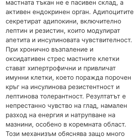
мастната тъкан не е пасивен склад, а
активен ендокринен орган. Адипоцитите
секретират адипокини, включително
лептин и резистин, които модулират
апетита и инсулиновата чувствителност.
При хронично възпаление и
оксидативен стрес мастните клетки
стават хипертрофични и привличат
имунни клетки, което поражда порочен
кръг на инсулинова резистентност и
лептинова толерантност. Резултатът е
непрестанно чувство на глад, намален
разход на енергия и натрупване на
мазнини, особено в коремната област.
Този механизъм обяснява защо много