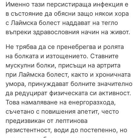
Именно тази персистираща инфекция е
в състояние да обясни защо някои хора
с Лаймска болест наддават на тегло
въпреки здравословния начин на живот.
Не трябва да се пренебрегва и ролята
на болката и изтощението. Ставните
мускулни болки, присъщи на артрита
при Лаймска болест, както и хроничната
умора, принуждават болните значително
да редуцират физическата си активност.
Това намаляване на енергоразхода,
съчетано с повишения апетит, често
предизвикан от лептинова
резистентност, води до постепенно, но