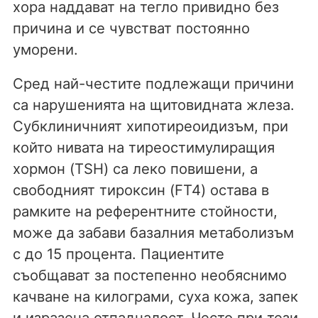
хора наддават на тегло привидно без
причина и се чувстват постоянно
уморени.
Сред най-честите подлежащи причини
са нарушенията на щитовидната жлеза.
Субклиничният хипотиреоидизъм, при
който нивата на тиреостимулиращия
хормон (TSH) са леко повишени, а
свободният тироксин (FT4) остава в
рамките на референтните стойности,
може да забави базалния метаболизъм
с до 15 процента. Пациентите
съобщават за постепенно необяснимо
качване на килограми, суха кожа, запек
и изразена отпадналост. Често при тези