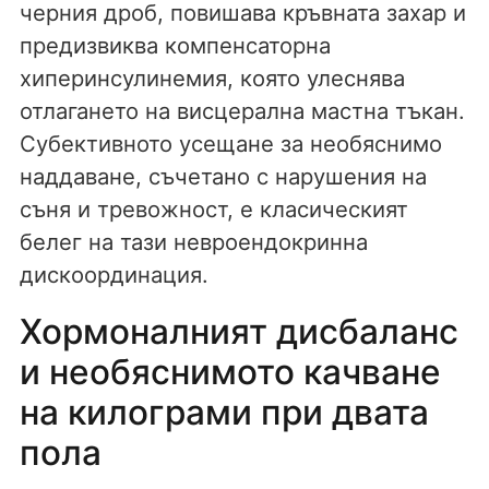
черния дроб, повишава кръвната захар и
предизвиква компенсаторна
хиперинсулинемия, която улеснява
отлагането на висцерална мастна тъкан.
Субективното усещане за необяснимо
наддаване, съчетано с нарушения на
съня и тревожност, е класическият
белег на тази невроендокринна
дискоординация.
Хормоналният дисбаланс
и необяснимото качване
на килограми при двата
пола