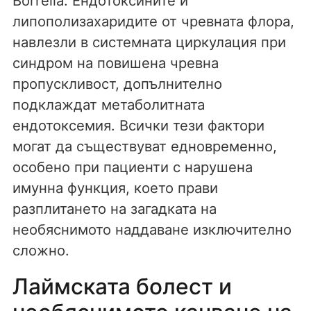
Borrelia. Ендотоксините и
липополизахаридите от чревната флора,
навлезли в системната циркулация при
синдром на повишена чревна
пропускливост, допълнително
подклаждат метаболитната
ендотоксемия. Всички тези фактори
могат да съществуват едновременно,
особено при пациенти с нарушена
имунна функция, което прави
разплитането на загадката на
необяснимото наддаване изключително
сложно.
Лаймската болест и