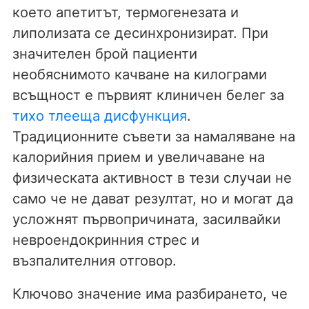
което апетитът, термогенезата и
липолизата се десинхронизират. При
значителен брой пациенти
необяснимото качване на килограми
всъщност е първият клиничен белег за
тихо тлееща дисфункция
.
Традиционните съвети за намаляване на
калорийния прием и увеличаване на
физическата активност в тези случаи не
само че не дават резултат, но и могат да
усложнят първопричината, засилвайки
невроендокринния стрес и
възпалителния отговор.
Ключово значение има разбирането, че