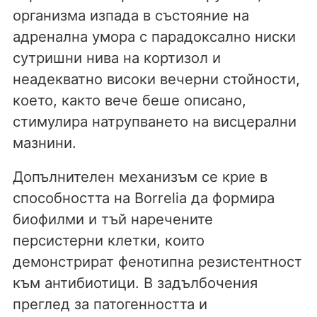
организма изпада в състояние на
адренална умора с парадоксално ниски
сутришни нива на кортизол и
неадекватно високи вечерни стойности,
което, както вече беше описано,
стимулира натрупването на висцерални
мазнини.
Допълнителен механизъм се крие в
способността на Borrelia да формира
биофилми и тъй наречените
персистерни клетки, които
демонстрират фенотипна резистентност
към антибиотици. В задълбочения
преглед за патогенността и