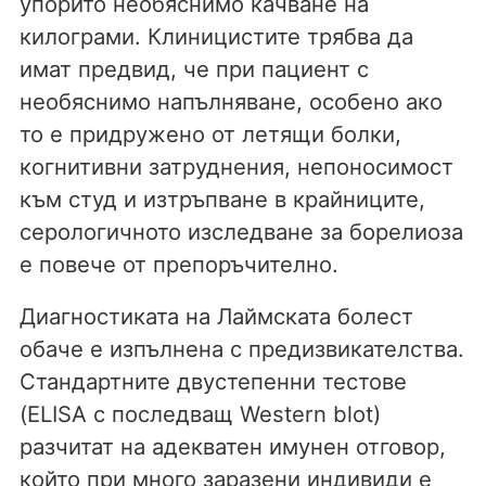
упорито необяснимо качване на
килограми. Клиницистите трябва да
имат предвид, че при пациент с
необяснимо напълняване, особено ако
то е придружено от летящи болки,
когнитивни затруднения, непоносимост
към студ и изтръпване в крайниците,
серологичното изследване за борелиоза
е повече от препоръчително.
Диагностиката на Лаймската болест
обаче е изпълнена с предизвикателства.
Стандартните двустепенни тестове
(ELISA с последващ Western blot)
разчитат на адекватен имунен отговор,
който при много заразени индивиди е