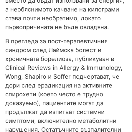
вместо да бъдат използвани за енергия,
а необяснимото качване на килограми
става почти необратимо, докато
първопричината не бъде овладяна.
В прегледа за пост-терапевтичния
синдром след Лаймска болест и
хроничната борелиоза, публикуван в
Clinical Reviews in Allergy & Immunology,
Wong, Shapiro и Soffer подчертават, че
дори след ерадикация на активните
спирохети (което често е трудно
доказуемо), пациентите могат да
продължат да изпитват системни
симптоми, включително метаболитни
нарушения. Остатъчните възпалителни