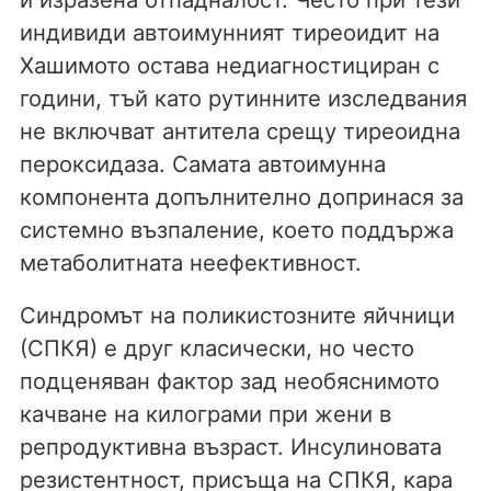
индивиди автоимунният тиреоидит на
Хашимото остава недиагностициран с
години, тъй като рутинните изследвания
не включват антитела срещу тиреоидна
пероксидаза. Самата автоимунна
компонента допълнително допринася за
системно възпаление, което поддържа
метаболитната неефективност.
Синдромът на поликистозните яйчници
(СПКЯ) е друг класически, но често
подценяван фактор зад необяснимото
качване на килограми при жени в
репродуктивна възраст. Инсулиновата
резистентност, присъща на СПКЯ, кара