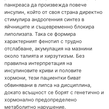
панкреаса да произвежда повече
инсулин, който от своя страна директно
стимулира андрогенния синтез в
яйчниците и същевременно блокира
липолизата. Така се формира
характерният фенотип с трудно
отслабване, акумулация на мазнини
около талията и хирзутизъм. Без
правилна интерпретация на
инсулиновите криви и половите
хормони, тези пациентки биват
обвинявани в липса на дисциплина,
докато всъщност се борят с генетично и
хормонално предопределено
метаболитно нарушение.