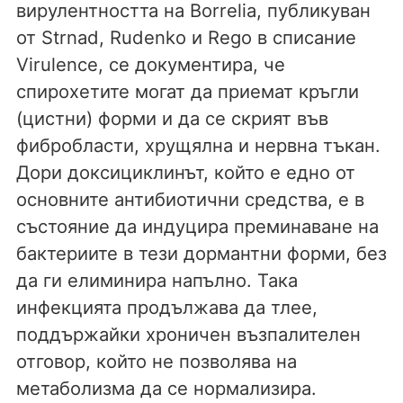
вирулентността на Borrelia, публикуван
от Strnad, Rudenko и Rego в списание
Virulence, се документира, че
спирохетите могат да приемат кръгли
(цистни) форми и да се скрият във
фибробласти, хрущялна и нервна тъкан.
Дори доксициклинът, който е едно от
основните антибиотични средства, е в
състояние да индуцира преминаване на
бактериите в тези дормантни форми, без
да ги елиминира напълно. Така
инфекцията продължава да тлее,
поддържайки хроничен възпалителен
отговор, който не позволява на
метаболизма да се нормализира.