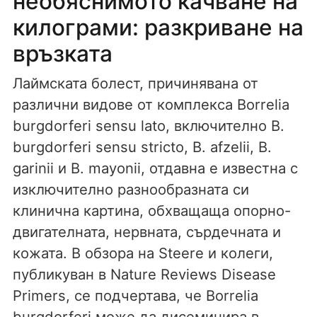
необяснимото качване на
килограми: разкриване на
връзката
Лаймската болест, причинявана от
различни видове от комплекса Borrelia
burgdorferi sensu lato, включително B.
burgdorferi sensu stricto, B. afzelii, B.
garinii и B. mayonii, отдавна е известна с
изключително разнообразната си
клинична картина, обхващаща опорно-
двигателната, нервната, сърдечната и
кожата. В обзора на Steere и колеги,
публикуван в Nature Reviews Disease
Primers, се подчертава, че Borrelia
burgdorferi може да дисеминира в