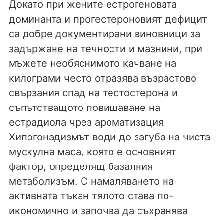
Докато при жените естрогеновата
доминанта и прогестероновият дефицит
са добре документирани виновници за
задържане на течности и мазнини, при
мъжете необяснимото качване на
килограми често отразява възрастово
свързания спад на тестостерона и
съпътстващото повишаване на
естрадиола чрез ароматизация.
Хипогонадизмът води до загуба на чиста
мускулна маса, която е основният
фактор, определящ базалния
метаболизъм. С намаляването на
активната тъкан тялото става по-
икономично и започва да съхранява