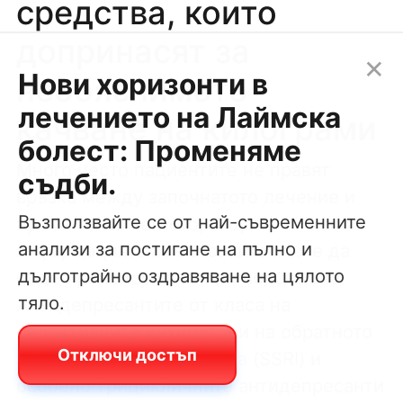
средства, които
допринасят за
×
Нови хоризонти в
необяснимото
лечението на Лаймска
качване на килограми
болест: Променяме
Много често пациентите не правят
съдби.
връзка между започнатото лечение и
Възползвайте се от най-съвременните
промяната в теглото, защото
анализи за постигане на пълно и
информацията в листовките може да
дълготрайно оздравяване на цялото
бъде пренебрегната или подценена.
тяло.
Антидепресантите от класа на
селективните инхибитори на обратното
Отключи достъп
захващане на серотонина (SSRI) и
особено трицикличните антидепресанти