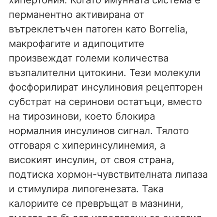
перманентно активирана от
вътреклетъчен патоген като Borrelia,
макрофагите и адипоцитите
произвеждат големи количества
възпалителни цитокини. Тези молекули
фосфорилират инсулиновия рецепторен
субстрат на серинови остатъци, вместо
на тирозинови, което блокира
нормалния инсулинов сигнал. Тялото
отговаря с хиперинсулинемия, а
високият инсулин, от своя страна,
подтиска хормон-чувствителната липаза
и стимулира липогенезата. Така
калориите се превръщат в мазнини,