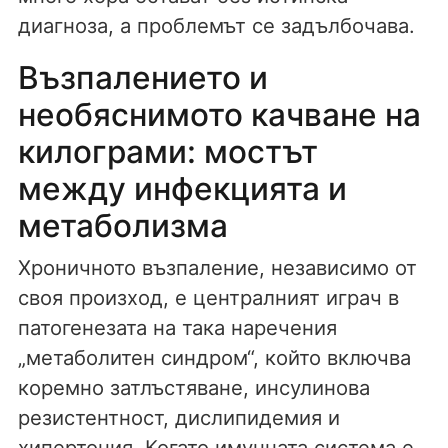
диагноза, а проблемът се задълбочава.
Възпалението и
необяснимото качване на
килограми: мостът
между инфекцията и
метаболизма
Хроничното възпаление, независимо от
своя произход, е централният играч в
патогенезата на така наречения
„метаболитен синдром“, който включва
коремно затлъстяване, инсулинова
резистентност, дислипидемия и
хипертония. Когато имунната система е