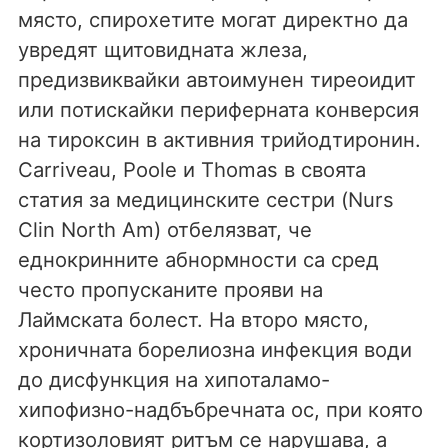
място, спирохетите могат директно да
увредят щитовидната жлеза,
предизвиквайки автоимунен тиреоидит
или потискайки периферната конверсия
на тироксин в активния трийодтиронин.
Carriveau, Poole и Thomas в своята
статия за медицинските сестри (Nurs
Clin North Am) отбелязват, че
еднокринните абнормности са сред
често пропусканите прояви на
Лаймската болест. На второ място,
хроничната борелиозна инфекция води
до дисфункция на хипоталамо-
хипофизно-надбъбречната ос, при която
кортизоловият ритъм се нарушава, а