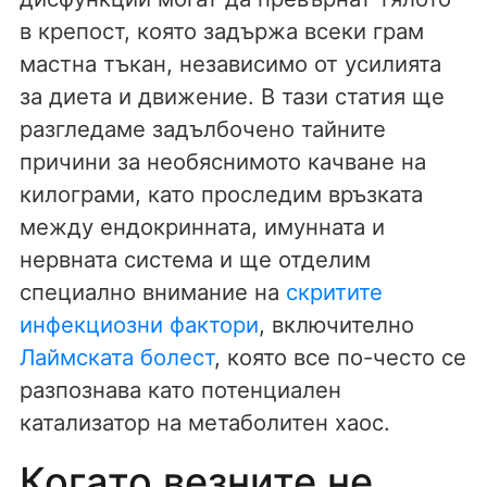
в крепост, която задържа всеки грам
мастна тъкан, независимо от усилията
за диета и движение. В тази статия ще
разгледаме задълбочено тайните
причини за необяснимото качване на
килограми, като проследим връзката
между ендокринната, имунната и
нервната система и ще отделим
специално внимание на
скритите
инфекциозни фактори
, включително
Лаймската болест
, която все по-често се
разпознава като потенциален
катализатор на метаболитен хаос.
Когато везните не