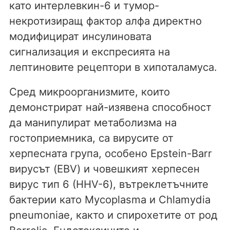
като интерлевкин-6 и тумор-
некротизиращ фактор алфа директно
модифицират инсулиновата
сигнализация и експресията на
лептиновите рецептори в хипоталамуса.
Сред микроорганизмите, които
демонстрират най-изявена способност
да манипулират метаболизма на
гостоприемника, са вирусите от
херпесната група, особено Epstein-Barr
вирусът (EBV) и човешкият херпесен
вирус тип 6 (HHV-6), вътреклетъчните
бактерии като Mycoplasma и Chlamydia
pneumoniae, както и спирохетите от род