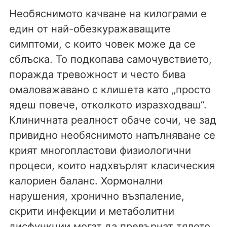
Необяснимото качване на килограми е
един от най-обезкуражаващите
симптоми, с които човек може да се
сблъска. То подкопава самочувствието,
поражда тревожност и често бива
омаловажавано с клишета като „просто
ядеш повече, отколкото изразходваш“.
Клиничната реалност обаче сочи, че зад
привидно необяснимото напълняване се
крият многопластови физиологични
процеси, които надхвърлят класическия
калориен баланс. Хормонални
нарушения, хронично възпаление,
скрити инфекции и метаболитни
дисфункции могат да превърнат тялото