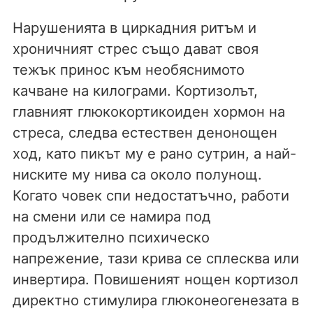
Нарушенията в циркадния ритъм и
хроничният стрес също дават своя
тежък принос към необяснимото
качване на килограми. Кортизолът,
главният глюкокортикоиден хормон на
стреса, следва естествен денонощен
ход, като пикът му е рано сутрин, а най-
ниските му нива са около полунощ.
Когато човек спи недостатъчно, работи
на смени или се намира под
продължително психическо
напрежение, тази крива се сплесква или
инвертира. Повишеният нощен кортизол
директно стимулира глюконеогенезата в