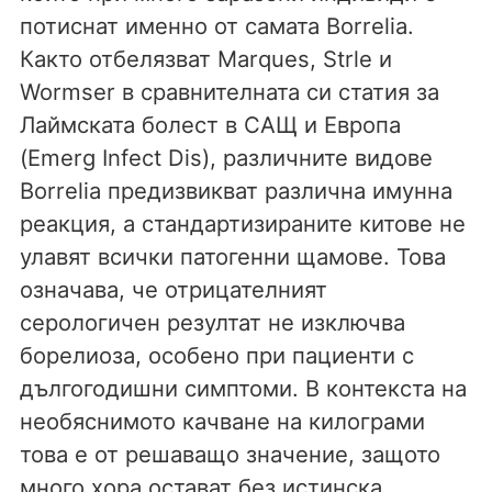
потиснат именно от самата Borrelia.
Както отбелязват Marques, Strle и
Wormser в сравнителната си статия за
Лаймската болест в САЩ и Европа
(Emerg Infect Dis), различните видове
Borrelia предизвикват различна имунна
реакция, а стандартизираните китове не
улавят всички патогенни щамове. Това
означава, че отрицателният
серологичен резултат не изключва
борелиоза, особено при пациенти с
дългогодишни симптоми. В контекста на
необяснимото качване на килограми
това е от решаващо значение, защото
много хора остават без истинска