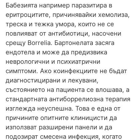
Бабезията например паразитира в
еритроцитите, причинявайки хемолиза,
треска и тежка умора, които не се
повлияват от антибиотици, насочени
срещу Borrelia. Бартонелата засяга
ендотела и може да предизвика
неврологични и психиатрични
симптоми. Ако коинфекциите не бъдат
диагностицирани и лекувани,
състоянието на пациента се влошава, а
стандартната антиборрелиозна терапия
изглежда неуспешна. Това е една от
причините опитните клиницисти да
използват разширени панели и да
подозират смесена инфекция, когато