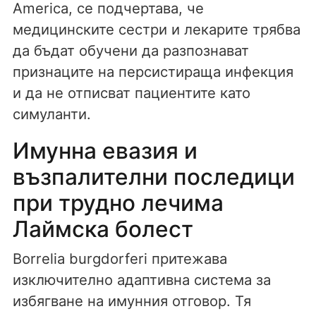
America, се подчертава, че
медицинските сестри и лекарите трябва
да бъдат обучени да разпознават
признаците на персистираща инфекция
и да не отписват пациентите като
симуланти.
Имунна евазия и
възпалителни последици
при трудно лечима
Лаймска болест
Borrelia burgdorferi притежава
изключително адаптивна система за
избягване на имунния отговор. Тя