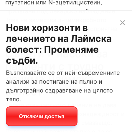
глутатион или N-ацетилцистеин,
прилагани под лекарско наблюдение.
×
Това не замества антимикробното
Нови хоризонти в
лечение, но създава по-благоприятна
лечението на Лаймска
вътрешна среда за възстановяване.
болест: Променяме
Съвети и насоки за
съдби.
пациенти с трудно
Възползвайте се от най-съвременните
лечима Лаймска
анализи за постигане на пълно и
болест
дълготрайно оздравяване на цялото
тяло.
Когато стандартното лечение не дава
резултат, чувството за безнадеждност и
Отключи достъп
объркване може да бъде смазващо.
Първата и най-важна стъпка е да се