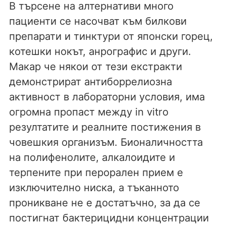
В търсене на алтернативи много
пациенти се насочват към билкови
препарати и тинктури от японски горец,
котешки нокът, анрографис и други.
Макар че някои от тези екстракти
демонстрират антиборрелиозна
активност в лабораторни условия, има
огромна пропаст между in vitro
резултатите и реалните постижения в
човешкия организъм. Бионаличността
на полифенолите, алкалоидите и
терпените при перорален прием е
изключително ниска, а тъканното
проникване не е достатъчно, за да се
постигнат бактерицидни концентрации