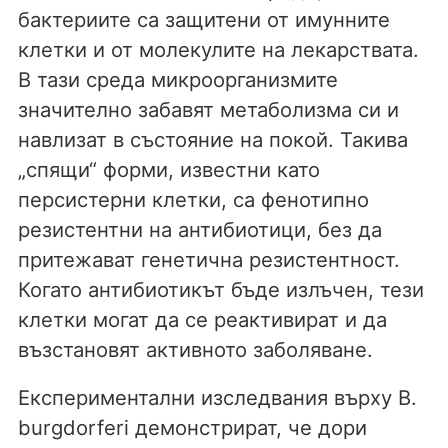
бактериите са защитени от имунните
клетки и от молекулите на лекарствата.
В тази среда микроорганизмите
значително забавят метаболизма си и
навлизат в състояние на покой. Такива
„спящи“ форми, известни като
персистерни клетки, са фенотипно
резистентни на антибиотици, без да
притежават генетична резистентност.
Когато антибиотикът бъде излъчен, тези
клетки могат да се реактивират и да
възстановят активното заболяване.
Експериментални изследвания върху B.
burgdorferi демонстрират, че дори