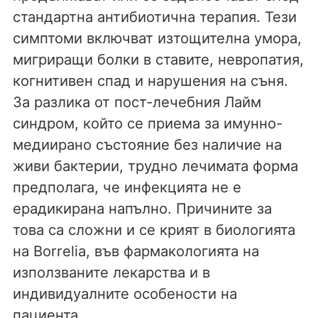
стандартна антибиотична терапия. Тези
симптоми включват изтощителна умора,
мигриращи болки в ставите, невропатия,
когнитивен спад и нарушения на съня.
За разлика от пост-лечебния Лайм
синдром, който се приема за имунно-
медиирано състояние без наличие на
живи бактерии, трудно лечимата форма
предполага, че инфекцията не е
ерадикирана напълно. Причините за
това са сложни и се крият в биологията
на Borrelia, във фармакологията на
използваните лекарства и в
индивидуалните особености на
пациента.