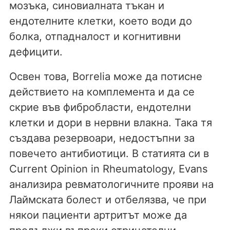
мозъка, синовиалната тъкан и
ендотелните клетки, което води до
болка, отпадналост и когнитивни
дефицити.
Освен това, Borrelia може да потисне
действието на комплемента и да се
скрие във фибробласти, ендотелни
клетки и дори в нервни влакна. Така тя
създава резервоари, недостъпни за
повечето антибиотици. В статията си в
Current Opinion in Rheumatology, Evans
анализира ревматологичните прояви на
Лаймската болест и отбелязва, че при
някои пациенти артритът може да