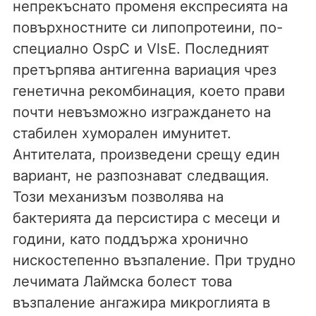
непрекъснато променя експресията на
повърхностните си липопротеини, по-
специално OspC и VlsE. Последният
претърпява антигенна вариация чрез
генетична рекомбинация, което прави
почти невъзможно изграждането на
стабилен хуморален имунитет.
Антителата, произведени срещу един
вариант, не разпознават следващия.
Този механизъм позволява на
бактерията да персистира с месеци и
години, като поддържа хронично
нискостепенно възпаление. При трудно
лечимата Лаймска болест това
възпаление ангажира микроглията в