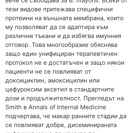
вече се съобщава за B. mayonii. Всеки от
тези видове притежава специфични
протеини на външната мембрана, които
му позволяват да се адаптира към
различни тъкани и да избягва имунния
отговор. Това многообразие обяснява
защо един унифициран терапевтичен
протокол не е достатъчен и защо някои
пациенти не се повлияват от
доксициклин, амоксицилин или
цефуроксим аксетил в стандартните
дози и продължителност. Прегледът на
Smith в Annals of Internal Medicine
подчертава, че макар ранните стадии да
се повлияват добре, дисеминираната