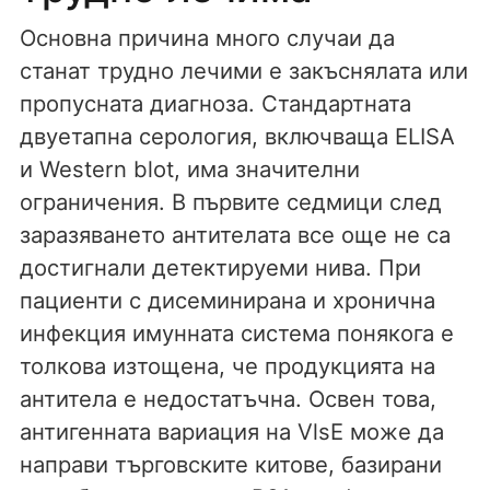
Основна причина много случаи да
станат трудно лечими е закъснялата или
пропусната диагноза. Стандартната
двуетапна серология, включваща ELISA
и Western blot, има значителни
ограничения. В първите седмици след
заразяването антителата все още не са
достигнали детектируеми нива. При
пациенти с дисеминирана и хронична
инфекция имунната система понякога е
толкова изтощена, че продукцията на
антитела е недостатъчна. Освен това,
антигенната вариация на VlsE може да
направи търговските китове, базирани