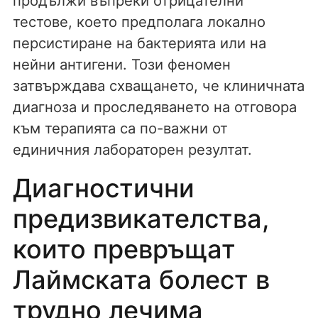
продължи въпреки отрицателни
тестове, което предполага локално
персистиране на бактерията или на
нейни антигени. Този феномен
затвърждава схващането, че клиничната
диагноза и проследяването на отговора
към терапията са по-важни от
единичния лабораторен резултат.
Диагностични
предизвикателства,
които превръщат
Лаймската болест в
трудно лечима