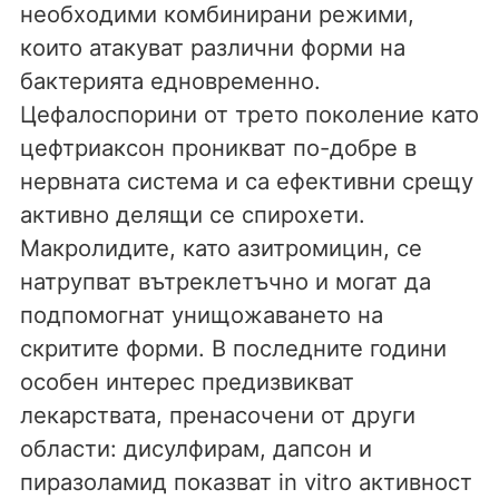
необходими комбинирани режими,
които атакуват различни форми на
бактерията едновременно.
Цефалоспорини от трето поколение като
цефтриаксон проникват по-добре в
нервната система и са ефективни срещу
активно делящи се спирохети.
Макролидите, като азитромицин, се
натрупват вътреклетъчно и могат да
подпомогнат унищожаването на
скритите форми. В последните години
особен интерес предизвикват
лекарствата, пренасочени от други
области: дисулфирам, дапсон и
пиразоламид показват in vitro активност