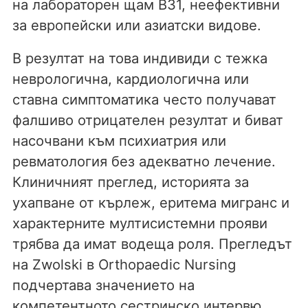
на лабораторен щам B31, неефективни
за европейски или азиатски видове.
В резултат на това индивиди с тежка
неврологична, кардиологична или
ставна симптоматика често получават
фалшиво отрицателен резултат и биват
насочвани към психиатрия или
ревматология без адекватно лечение.
Клиничният преглед, историята за
ухапване от кърлеж, еритема мигранс и
характерните мултисистемни прояви
трябва да имат водеща роля. Прегледът
на Zwolski в Orthopaedic Nursing
подчертава значението на
компетентното сестринско интервю,