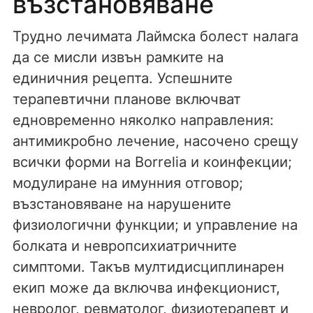
възстановяване
Трудно лечимата Лаймска болест налага
да се мисли извън рамките на
единичния рецепта. Успешните
терапевтични планове включват
едновременно няколко направления:
антимикробно лечение, насочено срещу
всички форми на Borrelia и коинфекции;
модулиране на имунния отговор;
възстановяване на нарушените
физиологични функции; и управление на
болката и невропсихиатричните
симптоми. Такъв мултидисциплинарен
екип може да включва инфекционист,
невролог, ревматолог, физиотерапевт и