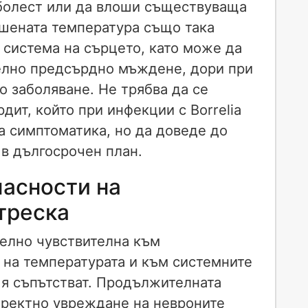
 болест или да влоши съществуваща
шената температура също така
 система на сърцето, като може да
елно предсърдно мъждене, дори при
о заболяване. Не трябва да се
дит, който при инфекции с Borrelia
 симптоматика, но да доведе до
в дългосрочен план.
асности на
треска
елно чувствителна към
на температурата и към системните
 я съпътстват. Продължителната
иректно увреждане на невроните