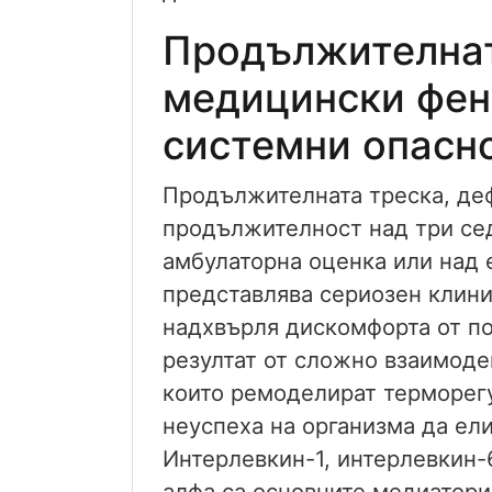
Продължителнат
медицински фен
системни опасн
Продължителната треска, де
продължителност над три се
амбулаторна оценка или над 
представлява сериозен клини
надхвърля дискомфорта от по
резултат от сложно взаимод
които ремоделират терморегу
неуспеха на организма да ел
Интерлевкин-1, интерлевкин-
алфа са основните медиатори