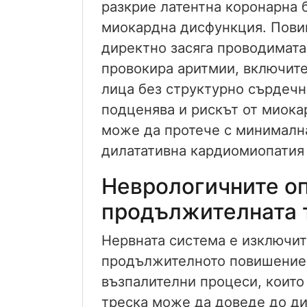
разкрие латентна коронарна
миокардна дисфункция. Пови
директно засяга проводимата
провокира аритмии, включит
лица без структурно сърдечн
подценява и рискът от миокар
може да протече с минимална
дилатативна кардиомиопатия 
Неврологичните оп
продължителната 
Нервната система е изключит
продължителното повишение 
възпалителни процеси, които
треска може да доведе до д