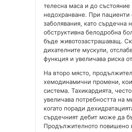
телесна маса и до състояние
недохранване. При пациенти
заболявания, като сърдечна 
обструктивна белодробна бол
бъде животозастрашаващ. Ск
дихателните мускули, отслаб
функция и увеличава риска о
На второ място, продължител
хемодинамични промени, кои
система. Тахикардията, чест
увеличава потребността на м
когато поради дехидратацият
сърдечният дебит може да б
Продължителното повишено н