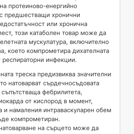
 на протеиново-енергийно
 с предшестващи хронични
недостатъчност или хронична
ест, този катаболен товар може да
елетната мускулатура, включително
ва, което компрометира дихателната
т респираторни инфекции.
ната треска предизвиква значителни
то натоварват сърдечносъдовата
о съпътстваща фебрилитета,
иокарда от кислород в момент,
а и намаления интраваскуларен обем
ъде компрометиран.
атоварване на сърцето може да