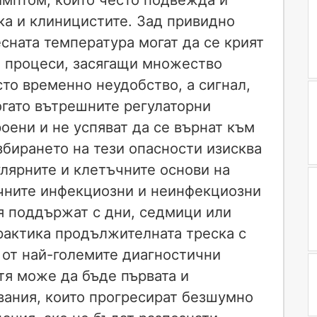
ка и клиницистите. Зад привидно
сната температура могат да се крият
и процеси, засягащи множество
сто временно неудобство, а сигнал,
огато вътрешните регулаторни
оени и не успяват да се върнат към
збирането на тези опасности изисква
лярните и клетъчните основи на
ичните инфекциозни и неинфекциозни
 я поддържат с дни, седмици или
рактика продължителната треска с
 от най-големите диагностични
тя може да бъде първата и
вания, които прогресират безшумно