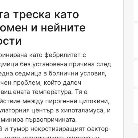
а треска като
омен и нейните
ости
финирана като фебрилитет с
дмици без установена причина след
една седмица в болнични условия,
чен проблем, който далеч
вишената температура. Тя е
ействие между пирогенни цитокини,
латорния център в хипоталамуса, и
иминира първопричината.
6 и тумор некротизиращият фактор-
, които предизвикват синтеза на