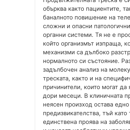
обърква както пациентите, та
баналното повишение на теле
сложни и опасни патологичн
органни системи. Тя не е про
който организмът изпраща, к
механизми са дълбоко разстр
нормалното си състояние. Ра
задълбочен анализ на молеку
треската, както и на специф
причинители, които могат да
дори месеци. В клиничната п
неясен произход остава едно
предизвикателства, тъй като 
единствена проява на заболя