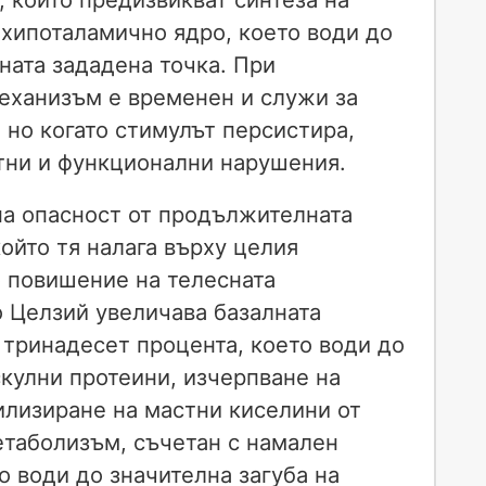
 хипоталамично ядро, което води до
ната зададена точка. При
еханизъм е временен и служи за
 но когато стимулът персистира,
тни и функционални нарушения.
на опасност от продължителната
който тя налага върху целия
 повишение на телесната
о Целзий увеличава базалната
 тринадесет процента, което води до
кулни протеини, изчерпване на
илизиране на мастни киселини от
етаболизъм, съчетан с намален
зо води до значителна загуба на