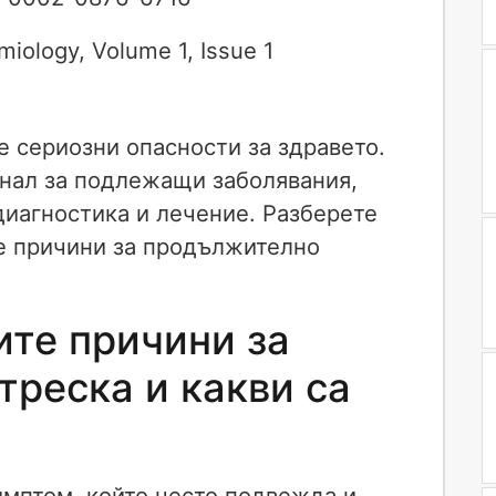
emiology
,
Volume 1
,
Issue 1
 сериозни опасности за здравето.
игнал за подлежащи заболявания,
диагностика и лечение. Разберете
те причини за продължително
ите причини за
реска и какви са
мптом, който често подвежда и