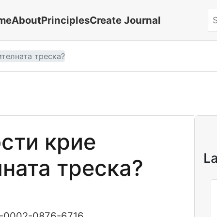
me
About
Principles
Create Journal
Se
телната треска?
сти крие
La
ната треска?
-0002-0876-6716