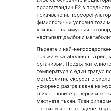
простагландин Е2 в предното
покачване на терморегулатор
физиологични условия този м
усилване на имунния отговор,
настъпват дълбоки метаболи
Първата и най-непосредстве
треска е катаболният стрес, 
организъм. Продължителното
температура с един градус п
метаболитна скорост с около
ускорено разграждане на мус
гликогеновите резерви и моб
мастната тъкан. Този хиперм
апетит и често с гадене, бър