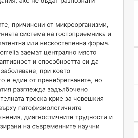
ания, ако не бъдат разпознати
те, причинени от микроорганизми,
нната система на гостоприемника и
 латентна или нискостепенна форма.
orrelia заемат централно място
аптивност и способността си да
заболяване, при което
о е един от пренебрегваните, но
атия разглежда задълбочено
телната треска крие за човешкия
 върху патофизиологичните
нения, диагностичните трудности и
азирани на съвременните научни