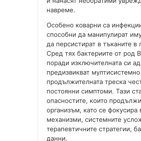
и нанасят необратими уврежд
навреме.
Особено коварни са инфекции
способни да манипулират иму
да персистират в тъканите в
Сред тях бактериите от род B
поради изключителната си ад
предизвикват мултисистемно 
продължителната треска чест
постоянни симптоми. Тази ст
опасностите, които продължи
организъм, като се фокусира
механизми, системните услож
терапевтичните стратегии, б
данни.