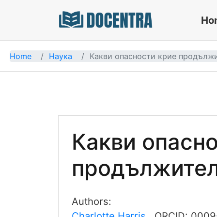
Ho
Docentra
Home
Наука
Какви опасности крие продължи
Какви опасно
продължител
Authors:
Charlotte Harris
, ORCID:
0009