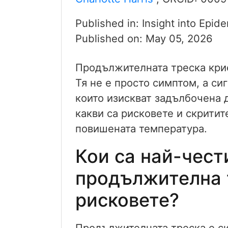
Published in:
Insight into Epid
Published on:
May 05, 2026
Продължителната треска крие
Тя не е просто симптом, а с
които изискват задълбочена 
какви са рисковете и скрити
повишената температура.
Кои са най-чест
продължителна т
рисковете?
Продължителната треска е си