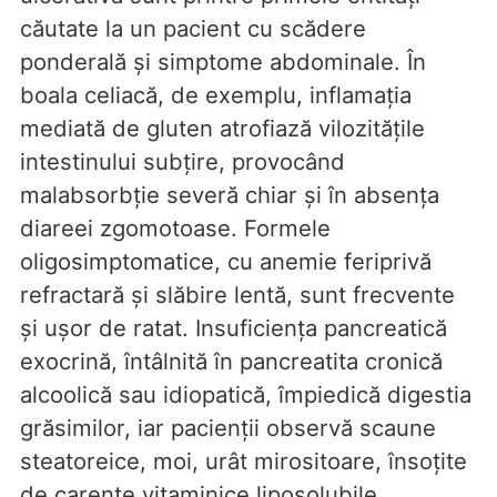
căutate la un pacient cu scădere
ponderală și simptome abdominale. În
boala celiacă, de exemplu, inflamația
mediată de gluten atrofiază vilozitățile
intestinului subțire, provocând
malabsorbție severă chiar și în absența
diareei zgomotoase. Formele
oligosimptomatice, cu anemie feriprivă
refractară și slăbire lentă, sunt frecvente
și ușor de ratat. Insuficiența pancreatică
exocrină, întâlnită în pancreatita cronică
alcoolică sau idiopatică, împiedică digestia
grăsimilor, iar pacienții observă scaune
steatoreice, moi, urât mirositoare, însoțite
de carențe vitaminice liposolubile.