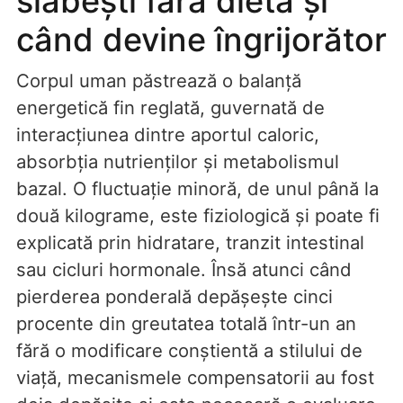
slăbești fără dietă și
când devine îngrijorător
Corpul uman păstrează o balanță
energetică fin reglată, guvernată de
interacțiunea dintre aportul caloric,
absorbția nutrienților și metabolismul
bazal. O fluctuație minoră, de unul până la
două kilograme, este fiziologică și poate fi
explicată prin hidratare, tranzit intestinal
sau cicluri hormonale. Însă atunci când
pierderea ponderală depășește cinci
procente din greutatea totală într-un an
fără o modificare conștientă a stilului de
viață, mecanismele compensatorii au fost