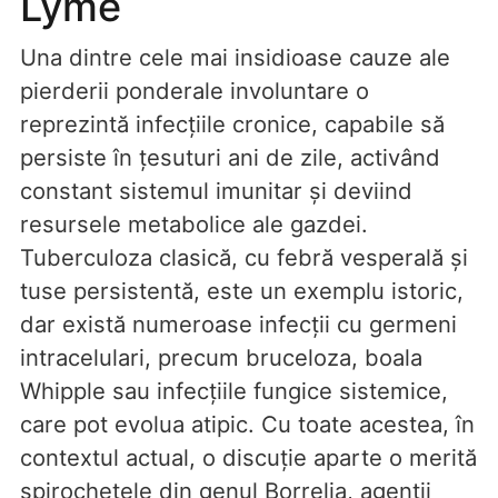
Lyme
Una dintre cele mai insidioase cauze ale
pierderii ponderale involuntare o
reprezintă infecțiile cronice, capabile să
persiste în țesuturi ani de zile, activând
constant sistemul imunitar și deviind
resursele metabolice ale gazdei.
Tuberculoza clasică, cu febră vesperală și
tuse persistentă, este un exemplu istoric,
dar există numeroase infecții cu germeni
intracelulari, precum bruceloza, boala
Whipple sau infecțiile fungice sistemice,
care pot evolua atipic. Cu toate acestea, în
contextul actual, o discuție aparte o merită
spirochetele din genul Borrelia, agenții