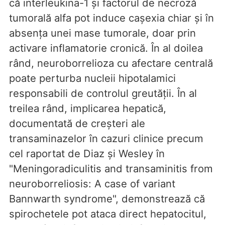
că interleukina-1 și factorul de necroză
tumorală alfa pot induce cașexia chiar și în
absența unei mase tumorale, doar prin
activare inflamatorie cronică. În al doilea
rând, neuroborrelioza cu afectare centrală
poate perturba nucleii hipotalamici
responsabili de controlul greutății. În al
treilea rând, implicarea hepatică,
documentată de creșteri ale
transaminazelor în cazuri clinice precum
cel raportat de Diaz și Wesley în
"Meningoradiculitis and transaminitis from
neuroborreliosis: A case of variant
Bannwarth syndrome", demonstrează că
spirochetele pot ataca direct hepatocitul,