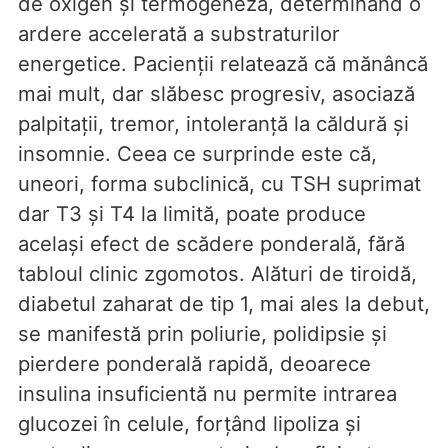
de oxigen și termogeneza, determinând o
ardere accelerată a substraturilor
energetice. Pacienții relatează că mănâncă
mai mult, dar slăbesc progresiv, asociază
palpitații, tremor, intoleranță la căldură și
insomnie. Ceea ce surprinde este că,
uneori, forma subclinică, cu TSH suprimat
dar T3 și T4 la limită, poate produce
același efect de scădere ponderală, fără
tabloul clinic zgomotos. Alături de tiroidă,
diabetul zaharat de tip 1, mai ales la debut,
se manifestă prin poliurie, polidipsie și
pierdere ponderală rapidă, deoarece
insulina insuficientă nu permite intrarea
glucozei în celule, forțând lipoliza și