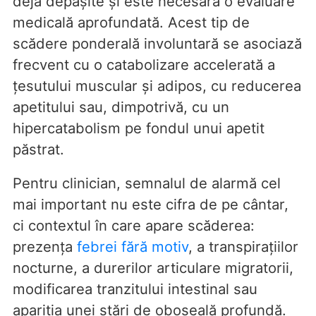
deja depășite și este necesară o evaluare
medicală aprofundată. Acest tip de
scădere ponderală involuntară se asociază
frecvent cu o catabolizare accelerată a
țesutului muscular și adipos, cu reducerea
apetitului sau, dimpotrivă, cu un
hipercatabolism pe fondul unui apetit
păstrat.
Pentru clinician, semnalul de alarmă cel
mai important nu este cifra de pe cântar,
ci contextul în care apare scăderea:
prezența
febrei fără motiv
, a transpirațiilor
nocturne, a durerilor articulare migratorii,
modificarea tranzitului intestinal sau
apariția unei stări de oboseală profundă.