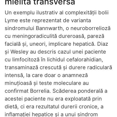
mielită transversă
Un exemplu ilustrativ al complexității bolii
Lyme este reprezentat de varianta
sindromului Bannwarth, o neuroborrelioză
cu meningoradiculită dureroasă, pareză
facială și, uneori, implicare hepatică. Diaz
și Wesley au descris cazul unei paciente
cu limfocitoză în lichidul cefalorahidian,
transaminază crescută și durere radiculară
intensă, la care doar o anamneză
minuțioasă și teste moleculare au
confirmat Borrelia. Scăderea ponderală a
acestei paciente nu era exploatată prin
dietă, ci era rezultatul durerii cronice, a
inflamației hepatice și a unui sindrom