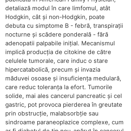
detaliază modul în care limfomul, atât
Hodgkin, cât și non-Hodgkin, poate
debuta cu simptome B - febră, transpirații
nocturne și scădere ponderală - fără
adenopatii palpabile inițial. Mecanismul
implică producția de citokine de către
celulele tumorale, care induc o stare
hipercatabolică, precum și invazia
măduvei osoase și insuficiența medulară,
care reduc toleranța la efort. Tumorile
solide, mai ales cancerul pancreatic și cel
gastric, pot provoca pierderea în greutate
prin obstrucție, malabsorbție sau
sindroame paraneoplazice complexe, cum
ar fi diabetul de tip nou-apărut în cancerul