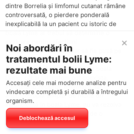
dintre Borrelia și limfomul cutanat rămâne
controversată, o pierdere ponderală
inexplicabilă la un pacient cu istoric de
boală Lyme ar trebui să determine o
×
evaluare pentru afecțiuni
Noi abordări în
limfoproliferative, nu doar să fie pusă pe
tratamentul bolii Lyme:
seama infecției cronice persistente.
rezultate mai bune
Practica clinică ne arată că atât boala
Lyme, cât și un limfom pot coexista,
Accesați cele mai moderne analize pentru
întreținând reciproc inflamația, iar
vindecare completă și durabilă a întregului
antibioterapia simplă, de multe ori
organism.
insuficientă în boala Lyme, nu va rezolva
scăderea ponderală produsă de o
Deblochează accesul
malignitate.