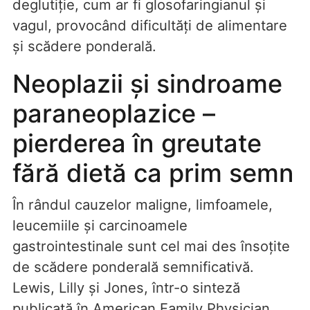
deglutiție, cum ar fi glosofaringianul și
vagul, provocând dificultăți de alimentare
și scădere ponderală.
Neoplazii și sindroame
paraneoplazice –
pierderea în greutate
fără dietă ca prim semn
În rândul cauzelor maligne, limfoamele,
leucemiile și carcinoamele
gastrointestinale sunt cel mai des însoțite
de scădere ponderală semnificativă.
Lewis, Lilly și Jones, într-o sinteză
publicată în American Family Physician,