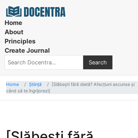
Docentra
Home
About
Principles
Create Journal
Search
Search Docentra
Home
Știință
[Slăbești fără dietă? Afecțiuni ascunse și
când să te îngrijorezi]
[Slăbești fără