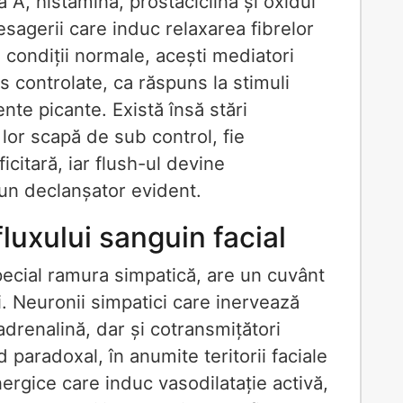
 A, histamina, prostaciclina și oxidul
esagerii care induc relaxarea fibrelor
condiții normale, acești mediatori
os controlate, ca răspuns la stimuli
ente picante. Există însă stări
 lor scapă de sub control, fie
citară, iar flush-ul devine
 un declanșator evident.
fluxului sanguin facial
ecial ramura simpatică, are un cuvânt
i. Neuronii simpatici care inervează
drenalină, dar și cotransmițători
paradoxal, în anumite teritorii faciale
ergice care induc vasodilatație activă,