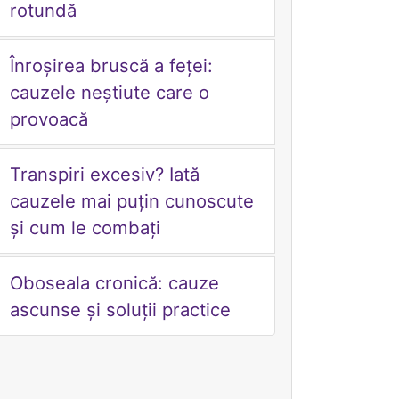
rotundă
Înroșirea bruscă a feței:
cauzele neștiute care o
provoacă
Transpiri excesiv? Iată
cauzele mai puțin cunoscute
și cum le combați
Oboseala cronică: cauze
ascunse și soluții practice