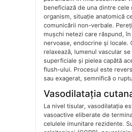
beneficiază de una dintre cele 
organism, situație anatomică ce
comunicării non-verbale. Pereți
mușchi netezi care răspund, în
nervoase, endocrine și locale
relaxează, lumenul vascular se 
superficiale și pielea capătă ac
flush-ului. Procesul este rever
sau exagerat, semnifică o rupt
Vasodilatația cutana
La nivel tisular, vasodilatația 
vasoactive eliberate de terminaț
celulele imunitare rezidente. S