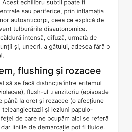
 Acest echilibru subtil poate fi
centrale sau periferice, prin inflamația
nor autoanticorpi, ceea ce explică de
cvent tulburările disautonomice.
 căldură intensă, difuză, urmată de
runții și, uneori, a gâtului, adesea fără o
i.
tem, flushing și rozacee
l să se facă distincția între eritemul
violacee), flush-ul tranzitoriu (episoade
 până la ore) și rozacee (o afecțiune
 teleangiectazii și leziuni papulo-
 feței de care ne ocupăm aici se referă
 dar liniile de demarcație pot fi fluide.