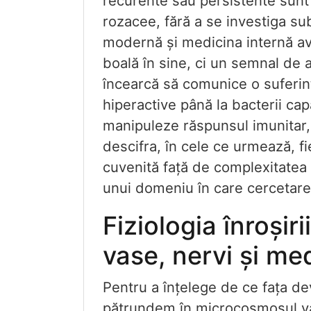
recurente sau persistente sunt 
rozacee, fără a se investiga su
modernă și medicina internă a
boală în sine, ci un semnal de 
încearcă să comunice o suferin
hiperactive până la bacterii ca
manipuleze răspunsul imunitar, 
descifra, în cele ce urmează, fi
cuvenită față de complexitatea
unui domeniu în care cercetarea
Fiziologia înroșiri
vase, nervi și med
Pentru a înțelege de ce fața de
pătrundem în microcosmosul vasc