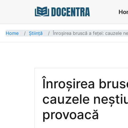
Ho
Docentra
Home
Știință
Înroșirea bruscă a feței: cauzele n
Înroșirea brus
cauzele nești
provoacă