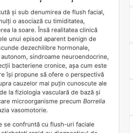
cută și sub denumirea de flush facial,
ulți o asociază cu timiditatea,
a la soare. Însă realitatea clinică
tele unui episod aparent benign de
ascunde dezechilibre hormonale,
os autonom, sindroame neuroendocrine,
fecții bacteriene cronice, așa cum este
re își propune să ofere o perspectivă
supra cauzelor mai puțin cunoscute ale
 de la fiziologia vasculară de bază și
 care microorganisme precum
Borrelia
zia vasomotorie.
e se confruntă cu flush-uri faciale