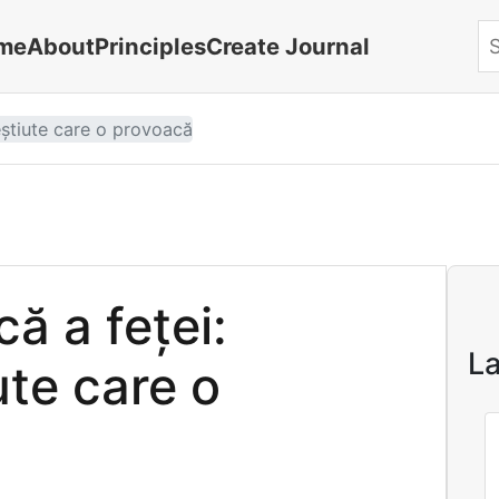
me
About
Principles
Create Journal
Se
eștiute care o provoacă
că a feței:
La
ute care o