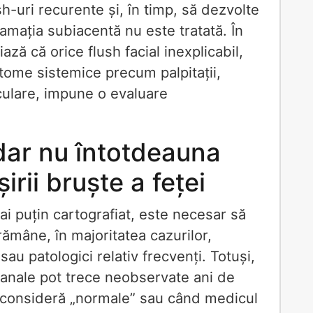
h-uri recurente și, în timp, să dezvolte
mația subiacentă nu este tratată. În
ază că orice flush facial inexplicabil,
tome sistemice precum palpitații,
culare, impune o evaluare
dar nu întotdeauna
irii bruște a feței
mai puțin cartografiat, este necesar să
rămâne, în majoritatea cazurilor,
 sau patologici relativ frecvenți. Totuși,
banale pot trece neobservate ani de
le consideră „normale” sau când medicul