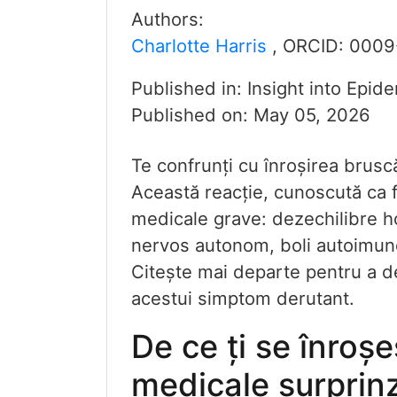
Authors:
Charlotte Harris
, ORCID:
0009
Published in:
Insight into Epid
Published on:
May 05, 2026
Te confrunți cu înroșirea bruscă 
Această reacție, cunoscută ca 
medicale grave: dezechilibre ho
nervos autonom, boli autoimune
Citește mai departe pentru a d
acestui simptom derutant.
De ce ți se înroș
medicale surprinz