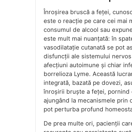
Înroșirea bruscă a feței, cunos
este o reacție pe care cei mai m
consumul de alcool sau expunere
este mult mai nuanțată: în spa
vasodilatație cutanată se pot 
disfuncții ale sistemului nerv
afecțiuni autoimune și chiar in
borrelioza Lyme. Această lucra
integrată, bazată pe dovezi, a
înroșirii bruște a feței, pornind
ajungând la mecanismele prin
pot perturba profund homeosta
De prea multe ori, pacienții car