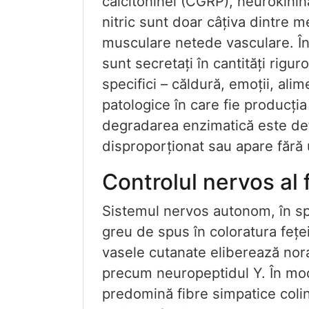
calcitoninei (CGRP), neurokinina
nitric sunt doar câțiva dintre m
musculare netede vasculare. În 
sunt secretați în cantități rigur
specifici – căldură, emoții, alim
patologice în care fie producția
degradarea enzimatică este defi
disproporționat sau apare fără
Controlul nervos al 
Sistemul nervos autonom, în sp
greu de spus în coloratura fețe
vasele cutanate eliberează nora
precum neuropeptidul Y. În mod 
predomină fibre simpatice colin