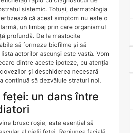
etichetați rapid cu diagnosticul de
bstratul sistemic. Totuși, dermatologia
vertizează că acest simptom nu este o
alarmă, un limbaj prin care organismul
ță profundă. De la mastocite
pabile să formeze biofilme și să
lista actorilor ascunși este vastă. Vom
ecare dintre aceste ipoteze, cu atenția
 dovezilor și deschiderea necesară
 continuă să dezvăluie straturi noi.
i feței: un dans între
iatori
vine brusc roșie, este esențial să
ular al pielii feței. Regiunea facială