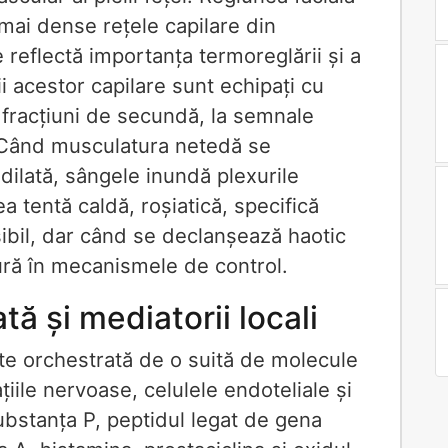
mai dense rețele capilare din
 reflectă importanța termoreglării și a
i acestor capilare sunt echipați cu
 fracțiuni de secundă, la semnale
. Când musculatura netedă se
dilată, sângele inundă plexurile
ea tentă caldă, roșiatică, specifică
sibil, dar când se declanșează haotic
ură în mecanismele de control.
tă și mediatorii locali
este orchestrată de o suită de molecule
iile nervoase, celulele endoteliale și
ubstanța P, peptidul legat de gena