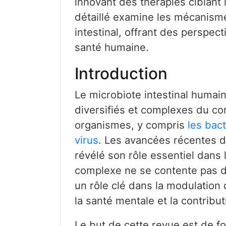
innovant des thérapies ciblant l
détaillé examine les mécanisme
intestinal, offrant des perspect
santé humaine.
Introduction
Le microbiote intestinal humai
diversifiés et complexes du co
organismes, y compris
les bac
virus
. Les avancées récentes d
révélé son rôle essentiel dans
complexe ne se contente pas d'
un rôle clé dans la modulation 
la santé mentale et la contribut
Le but de cette revue est de f