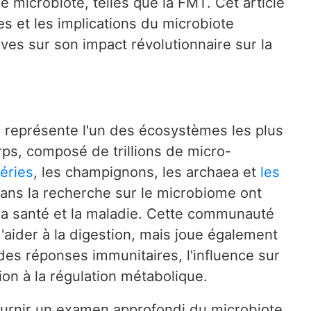
e microbiote, telles que la FMT. Cet article
s et les implications du microbiote
ives sur son impact révolutionnaire sur la
n représente l'un des écosystèmes les plus
rps, composé de trillions de micro-
téries
, les champignons, les archaea et
les
ans la recherche sur le microbiome ont
 la santé et la maladie. Cette communauté
aider à la digestion, mais joue également
des réponses immunitaires, l'influence sur
ion à la régulation métabolique.
ournir un examen approfondi du microbiote