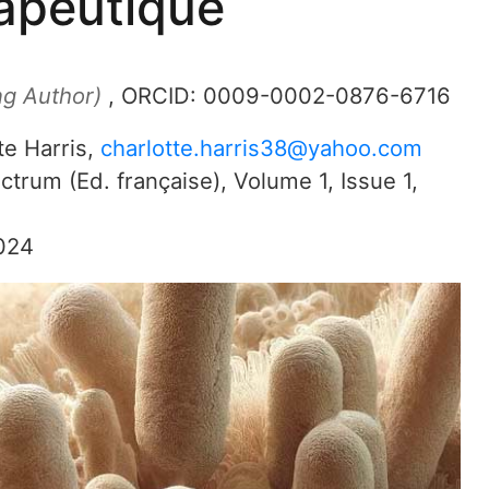
rapeutique
g Author)
, ORCID:
0009-0002-0876-6716
te Harris
,
charlotte.harris38@yahoo.com
ctrum (Ed. française)
,
Volume 1
,
Issue 1
,
024