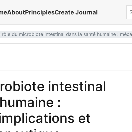
me
About
Principles
Create Journal
Se
 rôle du microbiote intestinal dans la santé humaine : méca
robiote intestinal
 humaine :
mplications et