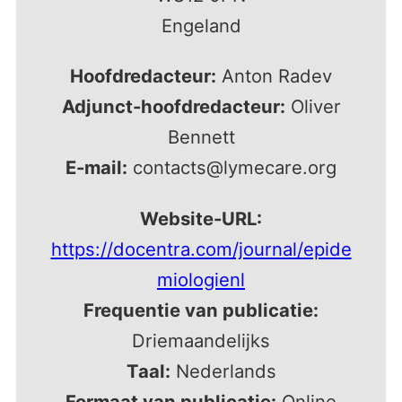
Engeland
Hoofdredacteur:
Anton Radev
Adjunct-hoofdredacteur:
Oliver
Bennett
E-mail:
cоntаcts@lymеcarе.оrg
Website-URL:
https://docentra.com/journal/epide
miologienl
Frequentie van publicatie:
Driemaandelijks
Taal:
Nederlands
Formaat van publicatie:
Online