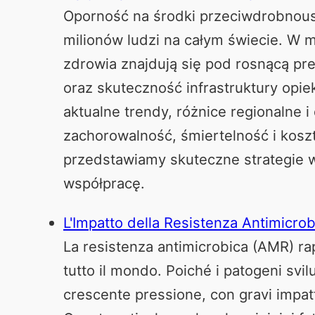
Oporność na środki przeciwdrobnou
milionów ludzi na całym świecie. W 
zdrowia znajdują się pod rosnącą pr
oraz skuteczność infrastruktury opiek
aktualne trendy, różnice regionalne 
zachorowalność, śmiertelność i kosz
przedstawiamy skuteczne strategie 
współpracę.
L'Impatto della Resistenza Antimicrob
La resistenza antimicrobica (AMR) rap
tutto il mondo. Poiché i patogeni svil
crescente pressione, con gravi impatti 