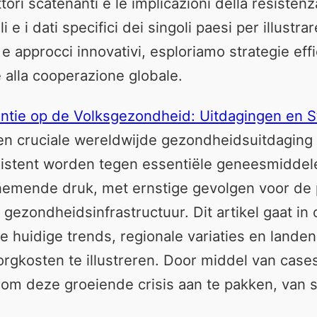
attori scatenanti e le implicazioni della resist
i e i dati specifici dei singoli paesi per illustrar
io e approcci innovativi, esploriamo strategie ef
 alla cooperazione globale.
entie op de Volksgezondheid: Uitdagingen en 
 een cruciale wereldwijde gezondheidsuitdagin
sistent worden tegen essentiële geneesmiddel
nemende druk, met ernstige gevolgen voor de 
gezondheidsinfrastructuur. Dit artikel gaat in
e huidige trends, regionale variaties en land
 zorgkosten te illustreren. Door middel van cas
 om deze groeiende crisis aan te pakken, van