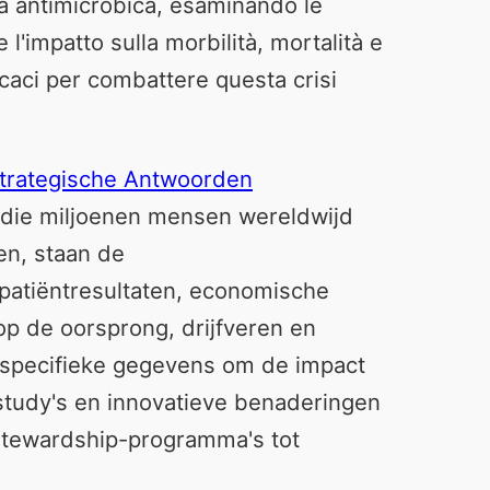
enza antimicrobica, esaminando le
e l'impatto sulla morbilità, mortalità e
ficaci per combattere questa crisi
Strategische Antwoorden
g die miljoenen mensen wereldwijd
en, staan de
patiëntresultaten, economische
 op de oorsprong, drijfveren en
enspecifieke gegevens om de impact
estudy's en innovatieve benaderingen
 stewardship-programma's tot