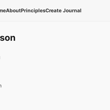
me
About
Principles
Create Journal
pson
n
m