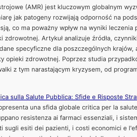
strojowe (AMR) jest kluczowym globalnym wy
miarę jak patogeny rozwijają odporność na pod
esją, co ma poważny wpływ na wyniki leczenia
i zdrowotnej. Artykuł analizuje źródła, czynni
i dane specyficzne dla poszczególnych krajów,
ty opieki zdrowotnej. Poprzez studia przypadk
walki z tym narastającym kryzysem, od progra
ica sulla Salute Pubblica: Sfide e Risposte Str
presenta una sfida globale critica per la salute
uppano resistenza ai farmaci essenziali, i siste
sugli esiti dei pazienti, i costi economici e l'ef