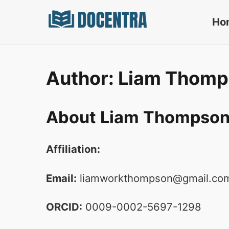
Docentra
Ho
Author: Liam Thom
About Liam Thompso
Affiliation:
Email:
liamworkthompson@gmail.co
ORCID:
0009-0002-5697-1298