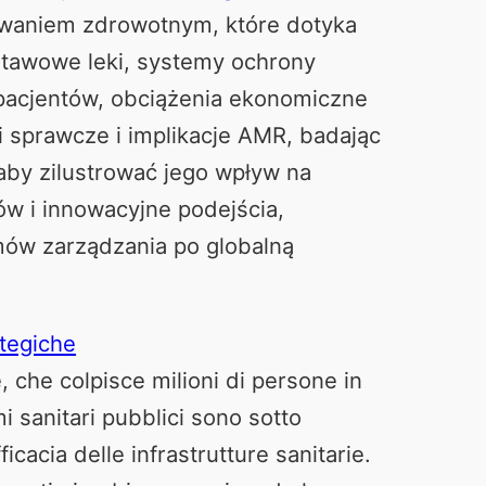
zwaniem zdrowotnym, które dotyka
stawowe leki, systemy ochrony
 pacjentów, obciążenia ekonomiczne
ki sprawcze i implikacje AMR, badając
 aby zilustrować jego wpływ na
ów i innowacyjne podejścia,
mów zarządzania po globalną
ategiche
, che colpisce milioni di persone in
mi sanitari pubblici sono sotto
ficacia delle infrastrutture sanitarie.