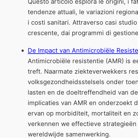
Questo articolo esplora le origini, i f
tendenze attuali, le variazioni regional
i costi sanitari. Attraverso casi stud
crescente, dai programmi di gestione
De Impact van Antimicrobiële Resist
Antimicrobiële resistentie (AMR) is
treft. Naarmate ziekteverwekkers re
volksgezondheidsstelsels onder toe
lasten en de doeltreffendheid van de 
implicaties van AMR en onderzoekt d
ervan op morbiditeit, mortaliteit en
verkennen we effectieve strategieën
wereldwijde samenwerking.